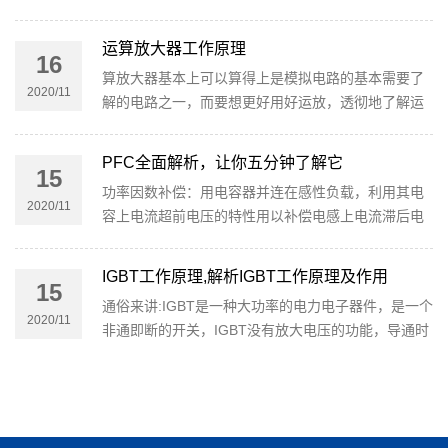
运算放大器工作原理
16
算放大器基本上可以算得上是模拟电路的基本需要了
2020/11
解的电路之一，而要想更好用好运放，透彻地了解运
算放大器工作原理是无可避免
PFC全面解析，让你五分钟了解它
15
功率因数补偿：用电容器并连在感性负载，利用其电
2020/11
容上电流超前电压的特性用以补偿电感上电流滞后电
压的特性来使总的特性接近于阻性，从而改善效率低
下的方法叫功率因数补偿(交流电的功率因数可以用电
IGBT工作原理,解析IGBT工作原理及作用
15
源电压与负载电流两者相位角的余弦函数值cosφ表
通俗来讲:IGBT是一种大功率的电力电子器件，是一个
示)。
2020/11
非通即断的开关，IGBT没有放大电压的功能，导通时
可以看做导线，断开时当做开路。三大特点就是高
压、大电流、高速。